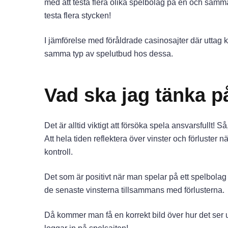
med att testa flera olika spelbolag på en och samma
testa flera stycken!
I jämförelse med föråldrade casinosajter där uttag
samma typ av spelutbud hos dessa.
Vad ska jag tänka p
Det är alltid viktigt att försöka spela ansvarsfullt!
Att hela tiden reflektera över vinster och förluster 
kontroll.
Det som är positivt när man spelar på ett spelbola
de senaste vinsterna tillsammans med förlusterna.
Då kommer man få en korrekt bild över hur det ser ut