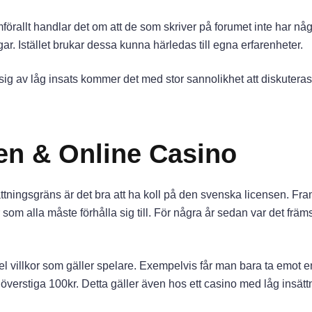
örallt handlar det om att de som skriver på forumet inte har n
ar. Istället brukar dessa kunna härledas till egna erfarenheter.
sig av låg insats kommer det med stor sannolikhet att diskutera
en & Online Casino
ttningsgräns är det bra att ha koll på den svenska licensen. Fram
r som alla måste förhålla sig till. För några år sedan var det främ
n del villkor som gäller spelare. Exempelvis får man bara ta emot 
 överstiga 100kr. Detta gäller även hos ett casino med låg insätt