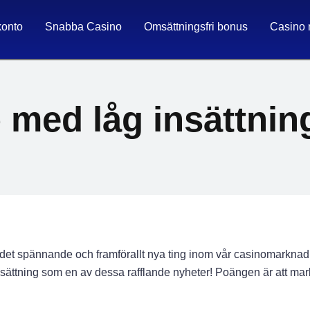
konto
Snabba Casino
Omsättningsfri bonus
Casino
o med låg insättnin
 det spännande och framförallt nya ting inom vår casinomarknad
sättning som en av dessa rafflande nyheter! Poängen är att ma