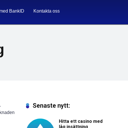
 med BankID
Kontakta oss
g
Senaste nytt:
.
rknaden
Hitta ett casino med
låg insättning