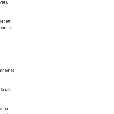
 vara
er att
d bonus
ynnerhet
ta del
hinna