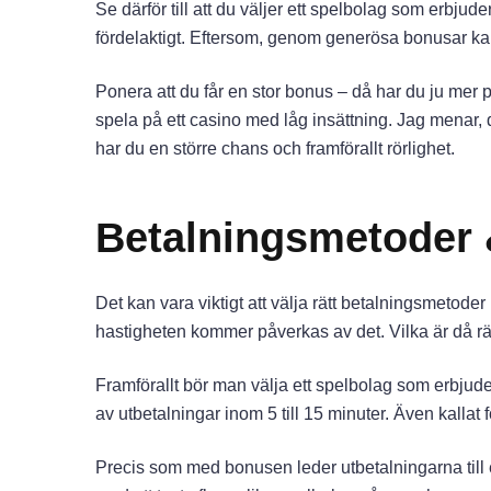
Se därför till att du väljer ett spelbolag som erbju
fördelaktigt. Eftersom, genom generösa bonusar kan 
Ponera att du får en stor bonus – då har du ju mer pen
spela på ett casino med låg insättning. Jag menar, d
har du en större chans och framförallt rörlighet.
Betalningsmetoder &
Det kan vara viktigt att välja rätt betalningsmetod
hastigheten kommer påverkas av det. Vilka är då rä
Framförallt bör man välja ett spelbolag som erbju
av utbetalningar inom 5 till 15 minuter. Även kallat 
Precis som med bonusen leder utbetalningarna till e