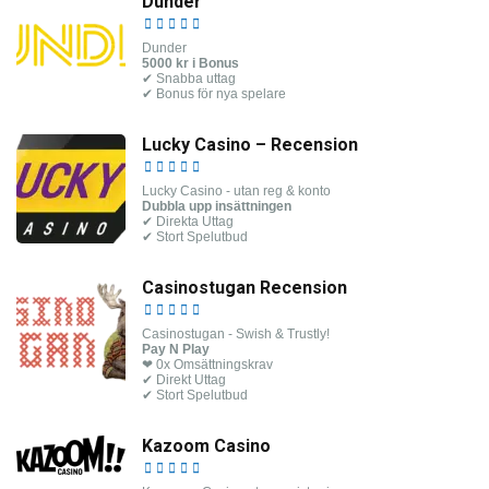
Dunder
Dunder
5000 kr i Bonus
✔ Snabba uttag
✔ Bonus för nya spelare
Lucky Casino – Recension
Lucky Casino - utan reg & konto
Dubbla upp insättningen
✔ Direkta Uttag
✔ Stort Spelutbud
Casinostugan Recension
Casinostugan - Swish & Trustly!
Pay N Play
❤ 0x Omsättningskrav
✔ Direkt Uttag
✔ Stort Spelutbud
Kazoom Casino