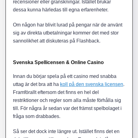
recensioner eller granskningar. Istället brukar
dessa kunna härledas till egna erfarenheter.
Om någon har blivit lurad på pengar när de använt
sig av direkta utbetalningar kommer det med stor
sannolikhet att diskuteras på Flashback.
Svenska Spellicensen & Online Casino
Innan du börjar spela på ett casino med snabba
uttag är det bra att ha
koll på den svenska licensen
.
Framförallt eftersom det finns en hel del
restriktioner och regler som alla måste förhålla sig
till. För några år sedan var det främst spelbolaget i
fråga som drabbades.
Så ser det dock inte längre ut. Istället finns det en