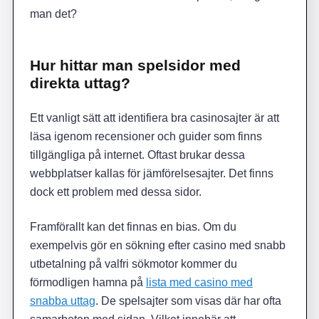
man det?
Hur hittar man spelsidor med
direkta uttag?
Ett vanligt sätt att identifiera bra casinosajter är att
läsa igenom recensioner och guider som finns
tillgängliga på internet. Oftast brukar dessa
webbplatser kallas för jämförelsesajter. Det finns
dock ett problem med dessa sidor.
Framförallt kan det finnas en bias. Om du
exempelvis gör en sökning efter casino med snabb
utbetalning på valfri sökmotor kommer du
förmodligen hamna på
lista med casino med
snabba uttag
. De spelsajter som visas där har ofta