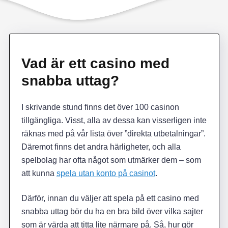
Vad är ett casino med
snabba uttag?
I skrivande stund finns det över 100 casinon
tillgängliga. Visst, alla av dessa kan visserligen inte
räknas med på vår lista över ”direkta utbetalningar”.
Däremot finns det andra härligheter, och alla
spelbolag har ofta något som utmärker dem – som
att kunna
spela utan konto på casinot
.
Därför, innan du väljer att spela på ett casino med
snabba uttag bör du ha en bra bild över vilka sajter
som är värda att titta lite närmare på. Så, hur gör