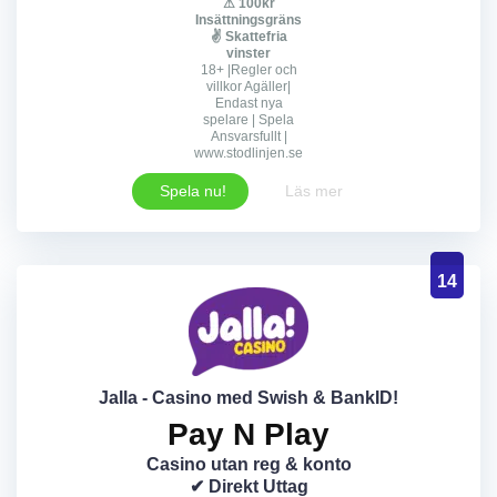
⚠ 100kr
Insättningsgräns
✌ Skattefria
vinster
18+ |Regler och
villkor Agäller|
Endast nya
spelare | Spela
Ansvarsfullt |
www.stodlinjen.se
Spela nu!
Läs mer
14
Jalla - Casino med Swish & BankID!
Pay N Play
Casino utan reg & konto
✔ Direkt Uttag