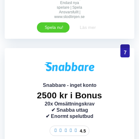
Endast nya
spelare | Spela
Ansvarsfullt |
www.stodlinjen.se
Spela nu!
Läs mer
7
Snabbare - inget konto
2500 kr i Bonus
20x Omsättningskrav
✔ Snabba uttag
✔ Enormt spelutbud
4.5