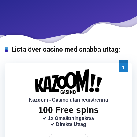
Lista över casino med snabba uttag:
1
Kazoom - Casino utan registrering
100 Free spins
✔ 1x Omsättningskrav
✔ Direkta Uttag