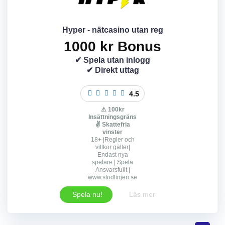
Hyper - nätcasino utan reg
1000 kr Bonus
✔ Spela utan inlogg
✔ Direkt uttag
4.5
⚠ 100kr
Insättningsgräns
✌ Skattefria
vinster
18+ |Regler och
villkor gäller|
Endast nya
spelare | Spela
Ansvarsfullt |
www.stodlinjen.se
Spela nu!
Läs mer