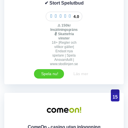
✔ Stort Spelutbud
4.0
⚠ 150kr
Insättningsgräns
✌ Skattefria
vinster
18+ |Regler och
villkor gäller|
Endast nya
spelare | Spela
Ansvarsfullt |
www.stodlinjen.se
Spela nu!
Läs mer
15
ComeOn - casino utan inloggning