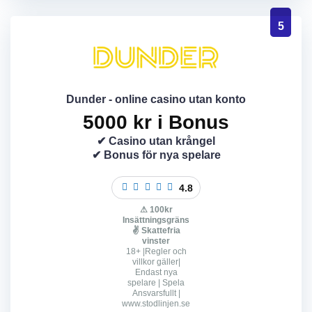
5
Dunder - online casino utan konto
5000 kr i Bonus
✔ Casino utan krångel
✔ Bonus för nya spelare
4.8
⚠ 100kr
Insättningsgräns
✌ Skattefria
vinster
18+ |Regler och
villkor gäller|
Endast nya
spelare | Spela
Ansvarsfullt |
www.stodlinjen.se