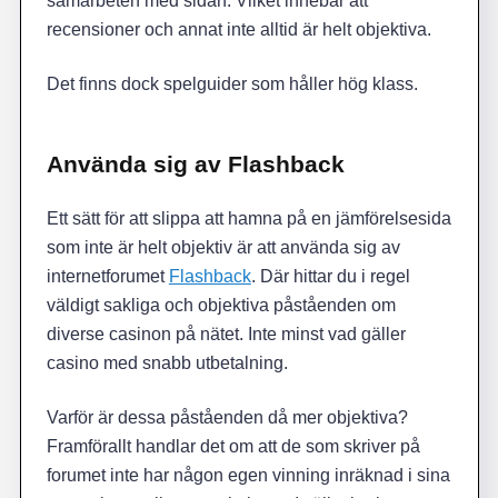
samarbeten med sidan. Vilket innebär att
recensioner och annat inte alltid är helt objektiva.
Det finns dock spelguider som håller hög klass.
Använda sig av Flashback
Ett sätt för att slippa att hamna på en jämförelsesida
som inte är helt objektiv är att använda sig av
internetforumet
Flashback
. Där hittar du i regel
väldigt sakliga och objektiva påståenden om
diverse casinon på nätet. Inte minst vad gäller
casino med snabb utbetalning.
Varför är dessa påståenden då mer objektiva?
Framförallt handlar det om att de som skriver på
forumet inte har någon egen vinning inräknad i sina