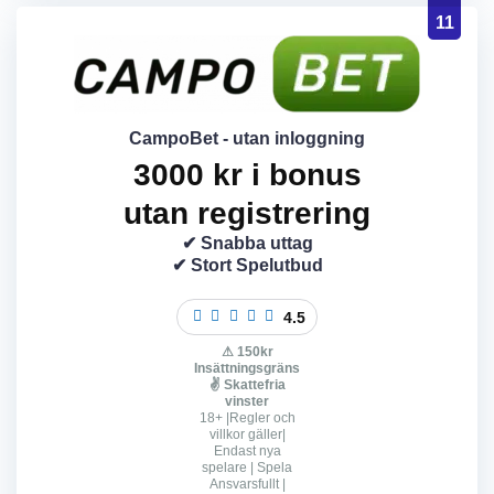
11
CampoBet - utan inloggning
3000 kr i bonus
utan registrering
✔ Snabba uttag
✔ Stort Spelutbud
4.5
⚠ 150kr
Insättningsgräns
✌ Skattefria
vinster
18+ |Regler och
villkor gäller|
Endast nya
spelare | Spela
Ansvarsfullt |